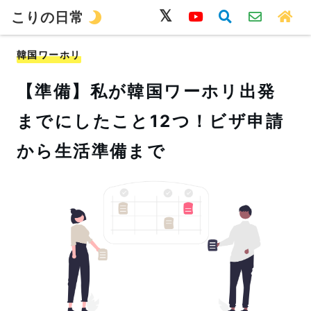
こりの日常
韓国語
旅行
留学
ワーホリ
生活
韓国ワーホリ
【準備】私が韓国ワーホリ出発
までにしたこと12つ！ビザ申請
から生活準備まで