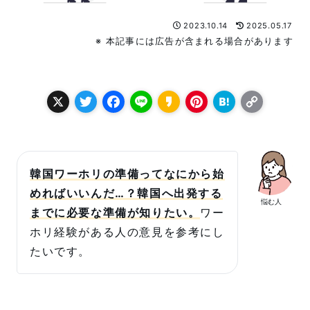
2023.10.14
2025.05.17
※ 本記事には広告が含まれる場合があります
X
T
F
L
K
P
H
C
w
a
i
a
i
a
o
it
c
n
k
n
t
p
t
e
e
a
t
e
y
韓国ワーホリの準備ってなにから始
e
b
o
e
n
L
めればいいんだ…？韓国へ出発する
悩む人
r
o
r
a
i
までに必要な準備が知りたい。
ワー
o
e
n
ホリ経験がある人の意見を参考にし
たいです。
k
s
k
t