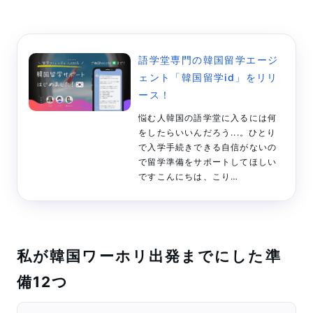
語学堂専門の韓国留学エージ
ェント「韓国留学id」をリリ
ース！
悩む人韓国の語学堂に入るには何
をしたらいいんだろう...。ひとり
で入学手続きできる自信がないの
で留学準備をサポートしてほしい
ですこんにちは、こり
(@kore_creator) です(^^)先日に
「韓国留学id」をリリースしまし
た。／韓国留学id (アイディー)公
式アカウント開設のお知らせ＼こ
のたび #韓国留学id は公式アカウ
私が韓国ワーホリ出発までにした準
ントを開設いたしました！韓国の
備12つ
さまざまな最新ニュースや韓国留
学に関する...