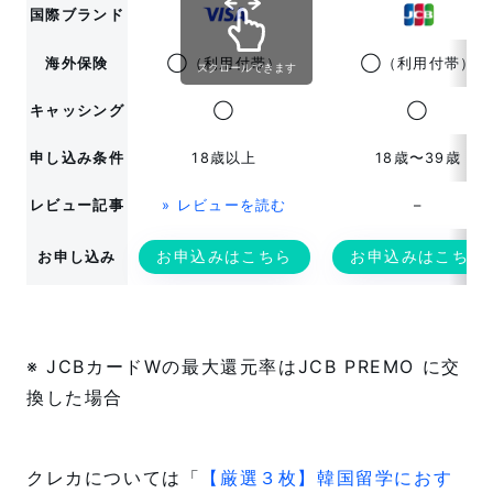
国際ブランド
海外保険
◯（利用付帯）
◯（利用付帯）
スクロールできます
キャッシング
◯
◯
申し込み条件
18歳以上
18歳〜39歳
レビュー記事
» レビューを読む
–
お申込みはこちら
お申込みはこちら
お申し込み
※ JCBカードWの最大還元率はJCB PREMO に交
換した場合
クレカについては「
【厳選３枚】韓国留学におす