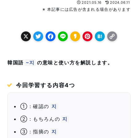
2021.05.16
2024.06.11
※ 本記事には広告が含まれる場合があります
X
T
F
L
K
P
H
C
w
a
i
a
i
a
o
it
c
n
k
n
t
p
韓国語
の意味と使い方を解説します。
~지
t
e
e
a
t
e
y
e
b
o
e
n
L
r
o
r
a
i
今回学習する内容4つ
o
e
n
k
s
k
①：確認の
지
t
②：もちろんの
지
③：指摘の
지