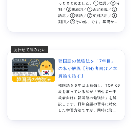
t
っとまとめました。①助詞／②時
制／③接続詞／④否定表現／⑤
語尾／⑥敬語／⑦変則活用／⑧
副詞／⑨その他、です。基礎から
応用までありますので、学習にご
活用くださいませ。
韓国語の勉強法を「7年目」
の私が解説【初心者向け／本
質論を話す】
韓国語を６年以上勉強し、TOPIK6
級を取っている私が「初心者〜中
級者向けに韓国語の勉強法」を解
説します。日常会話の習得に特化
した学習方法ですが、同時に資格
勉強にもなるので一石二鳥です。
過去６年間の経験やノウハウを全
て詰め込みました。ぜひご参考く