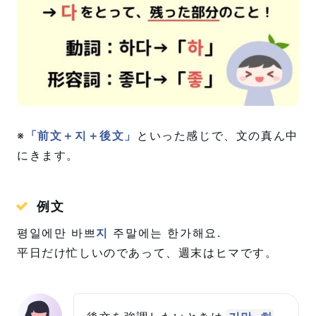
※
「前文＋지＋後文」
といった感じで、文の真ん中
にきます。
例文
평일에만 바쁘
지
주말에는 한가해요.
平日だけ忙しいのであって、週末はヒマです。