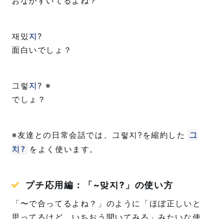
おなかすいてるよね？
재밌
지
?
面白いでしょ？
그렇
지
? ※
でしょ？
※友達との日常会話では、그렇지?を縮約した
그
をよく使います。
치?
プチ応用編：「~맞지?」の使い方
「〜で合ってるよね？」のように「ほぼ正しいと
思ってるけど、いちおう聞いてみる」みたいな使