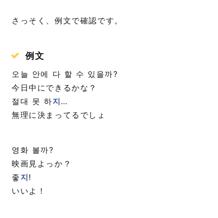
さっそく、例文で確認です。
例文
오늘 안에 다 할 수 있을까?
今日中にできるかな？
절대 못 하
지
…
無理に決まってるでしょ
영화 볼까?
映画見よっか？
좋
지
!
いいよ！