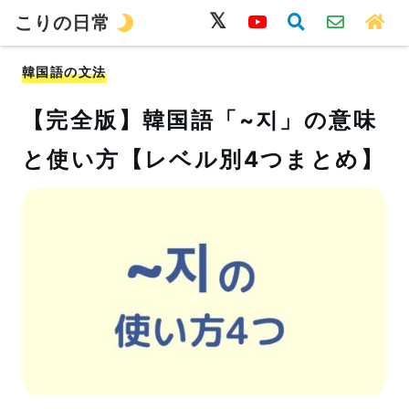
こりの日常
韓国語
旅行
留学
ワーホリ
生活
韓国語の文法
【完全版】韓国語「~지」の意味
と使い方【レベル別4つまとめ】