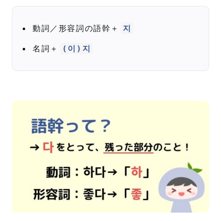
動詞／形容詞の語幹＋
지
名詞＋
(이)지