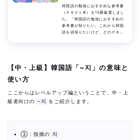
韓国語の勉強におすすめな参考書
（テキスト本）を15冊厳選しまし
た。「韓国語の勉強におすすめの
参考書が知りたい。これから韓国
語を頑張りたいけど、どのテキス
ト本で勉強したらいいんだろ
う...。ハングル文字、文法、単
語、会話...それぞれをきちんと学
習したいです。」←こういった疑
問に答えます。ハングル暗記から
【中・上級】韓国語「~지」の意味と
文法、単語、会話までそれぞれに
使い方
特化した参考書をご紹介します。
ここからはレベルアップ編ということで、中・上
級者向けの
をご紹介します。
~지
③：指摘の
지