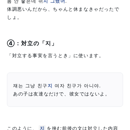
몸 안 좋은데 쉬
지 그랬어
.
体調悪いんだから、ちゃんと休まなきゃだったで
しょ。
④：対立の「지」
「対立する事実を言うとき」に使います。
쟤는 그냥 친구
지
여자 친구가 아니야.
あの子は友達なだけで、彼女ではないよ。
このように、
を挟む前後の文は対立した内容
지