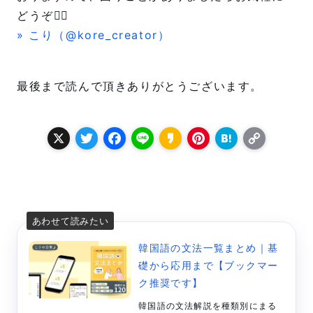
どうぞ🙇‍♀️
» こり（@kore_creator）
最後まで読んで頂きありがとうございます。
X
T
F
L
K
P
H
C
w
a
i
a
i
a
o
it
c
n
k
n
t
p
t
e
e
a
t
e
y
e
b
o
e
n
L
r
o
r
a
i
韓国語の文法一覧まとめ｜基
礎から応用まで【ブックマー
o
e
n
ク推奨です】
k
s
k
韓国語の文法解説を種類別にまる