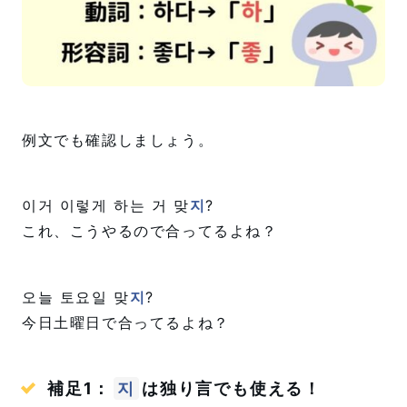
例文でも確認しましょう。
이거 이렇게 하는 거 맞
지
?
これ、こうやるので合ってるよね？
오늘 토요일 맞
지
?
今日土曜日で合ってるよね？
補足1：
지
は独り言でも使える！