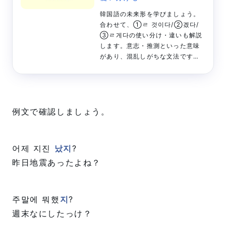
韓国語の未来形を学びましょう。
合わせて、①ㄹ 것이다/②겠다/
③ㄹ게다の使い分け・違いも解説
します。意志・推測といった意味
があり、混乱しがちな文法です
が、1つ1つ整理しながら学習しま
しょう。
例文で確認しましょう。
어제 지진
났지
?
昨日地震あったよね？
주말에 뭐했
지
?
週末なにしたっけ？