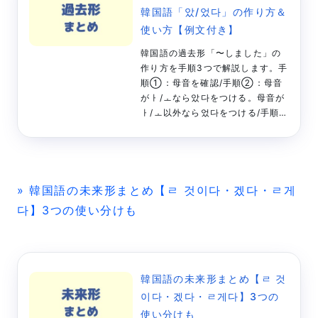
韓国語「았/었다」の作り方＆
使い方【例文付き】
韓国語の過去形「〜しました」の
作り方を手順3つで解説します。手
順①：母音を確認/手順②：母音
がㅏ/ㅗなら았다をつける。母音が
ㅏ/ㅗ以外なら었다をつける/手順
③：文章の形にする、です。縮約
のルールが、5つもあったりとかな
りハードな文法ですが、日常会話
でよく使われるのでしっかり学習
していきましょう。
» 韓国語の未来形まとめ【ㄹ 것이다・겠다・ㄹ게
다】3つの使い分けも
韓国語の未来形まとめ【ㄹ 것
이다・겠다・ㄹ게다】3つの
使い分けも