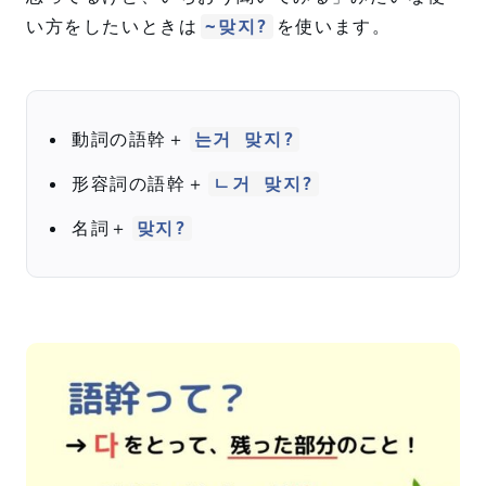
い方をしたいときは
を使います。
~맞지?
動詞の語幹＋
는거 맞지?
形容詞の語幹＋
ㄴ거 맞지?
名詞＋
맞지?