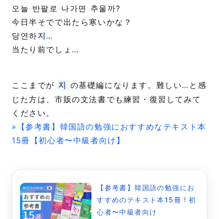
오늘 반팔로 나가면 추울까?
今日半そでで出たら寒いかな？
당연하
지
…
当たり前でしょ…
ここまでが
の基礎編になります。難しい…と感
지
じた方は、市販の文法書でも練習・復習してみて
ください。
»【参考書】韓国語の勉強におすすめなテキスト本
15冊【初心者〜中級者向け】
【参考書】韓国語の勉強にお
すすめのテキスト本15冊！初
心者〜中級者向け