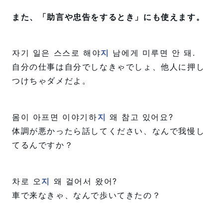
また、「助言や忠告をするとき」にも使えます。
자기 일은 스스로 해야
지
남에게 미루면 안 돼.
自分の仕事は自分でしなきゃでしょ、他人に押し
つけちゃダメだよ。
몸이 아프면 이야기하
지
왜 참고 있어요?
体調が悪かったら話してください、なんで我慢し
てるんですか？
차로 오
지
왜 걸어서 왔어?
車で来なきゃ、なんで歩いてきたの？