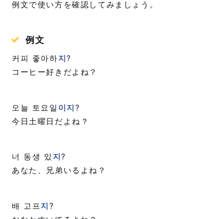
例文で使い方を確認してみましょう。
例文
커피 좋아하
지
?
コーヒー好きだよね？
오늘 토요일
이지
?
今日土曜日だよね？
너 동생 있
지
?
あなた、兄弟いるよね？
배 고프
지
?