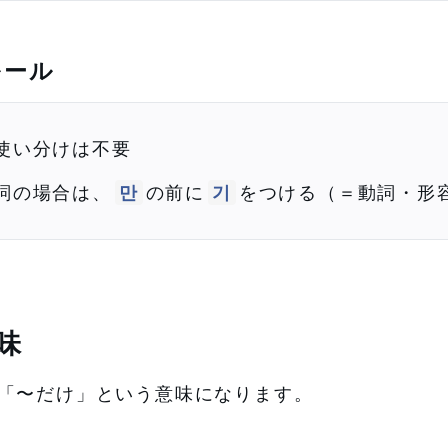
ルール
使い分けは不要
詞の場合は、
만
の前に
기
をつける（＝動詞・形
味
「〜だけ」という意味になります。