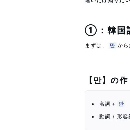
違いだけ知りた
①：韓国
まずは、
만
から
【만】の作
名詞＋
만
動詞 / 形