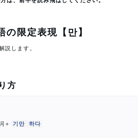
い方は、前半を読み飛ばしてください。
語の限定表現【만】
解説します。
り方
容詞＋
기만 하다