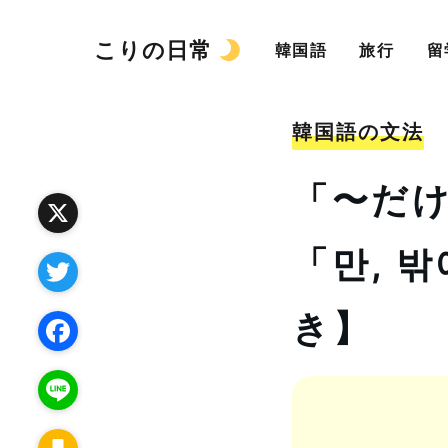
こりの日常
韓国語
旅行
留
韓国語の文法
「〜だ
「만, 
X
T
き】
w
F
i
a
L
t