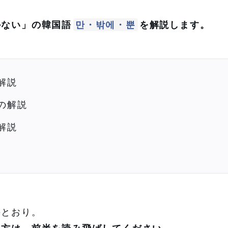
かない」の韓国語
만・밖에・뿐
を解説します。
解説
の解説
解説
のとおり。