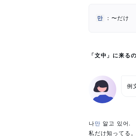
만
：〜だけ
「文中」に来る
例
나
만
알고 있어.
私だけ知ってる