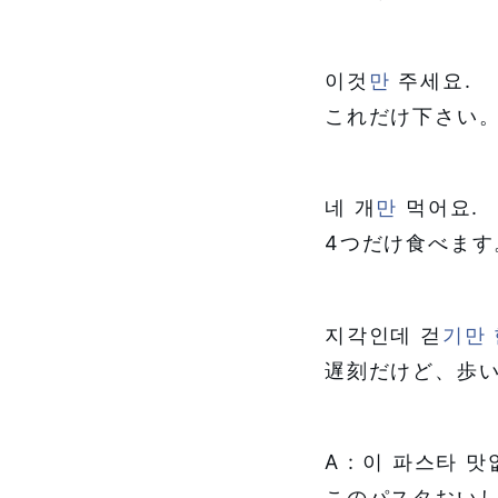
이것
만
주세요.
これだけ下さい
네 개
만
먹어요.
4つだけ食べます
지각인데 걷
기만
遅刻だけど、歩
A : 이 파스타 맛
このパスタおい