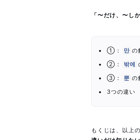
n
「〜だけ、〜し
k
①：
만
の
②：
밖에
③：
뿐
の
3つの違い
もくじは、以上