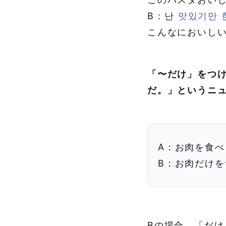
B : 난
맛있기만 
こんなにおいし
「〜だけ」をつ
だ。」というニ
A：お肉を食べ
B：お肉だけを
Bの場合、「だ