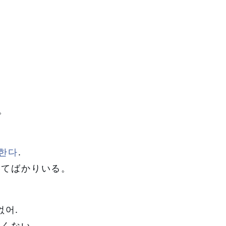
。
。
 한다
.
いてばかりいる。
없어.
しくない。