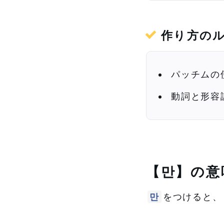
作り方の
パッチムの
動詞と形容
【만】の意
만
をつけると、