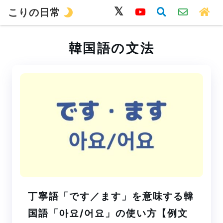
こりの日常
韓国語
旅行
留学
ワーホリ
生活
韓国語の文法
丁寧語「です／ます」を意味する韓
国語「아요/어요」の使い方【例文