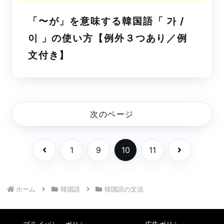
「〜が」を意味する韓国語「 가 /
이 」の使い方【例外３つあり／例
文付き】
次のページ
前へ
次へ
1
9
10
11
ホーム
韓国語
韓国語の文法