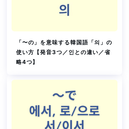
「〜の」を意味する韓国語「의」の
使い方【発音3つ／인との違い／省
略4つ】