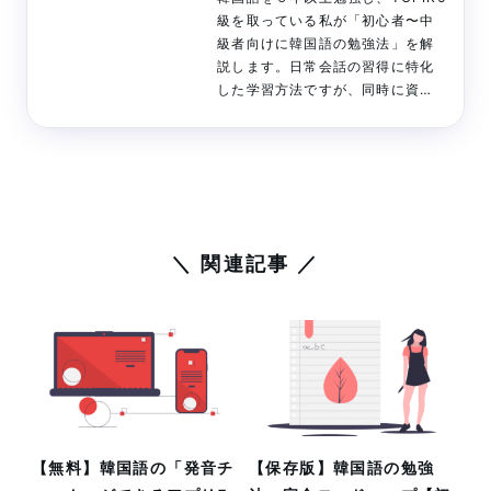
o
e
n
級を取っている私が「初心者〜中
k
s
k
級者向けに韓国語の勉強法」を解
t
説します。日常会話の習得に特化
した学習方法ですが、同時に資格
勉強にもなるので一石二鳥です。
過去６年間の経験やノウハウを全
て詰め込みました。ぜひご参考く
ださい。
＼ 関連記事 ／
【無料】韓国語の「発音チ
【保存版】韓国語の勉強