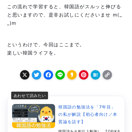
この流れで学習すると、韓国語がスルッと伸びる
と思いますので、是非お試しにくださいませ m(_
_)m
というわけで、今回はここまで。
楽しい韓国ライフを。
X
T
F
L
K
P
H
C
w
a
i
a
i
a
o
it
c
n
k
n
t
p
t
e
e
a
t
e
y
韓国語の勉強法を「7年目」
e
b
o
e
n
L
の私が解説【初心者向け／本
r
o
r
a
i
質論を話す】
韓国語を６年以上勉強し、TOPIK6