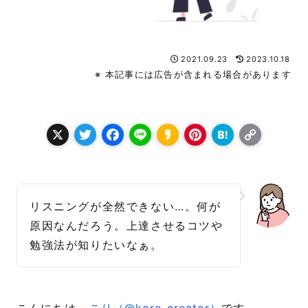
2021.09.23
2023.10.18
※ 本記事には広告が含まれる場合があります
X
T
F
L
K
P
H
C
w
a
i
a
i
a
o
it
c
n
k
n
t
p
t
e
e
a
t
e
y
リスニングが全然できない…。何が
e
b
o
e
n
L
原因なんだろう。上達させるコツや
r
o
r
a
i
勉強法が知りたいなぁ。
o
e
n
k
s
k
こんにちは、
こり（@kore_creator）
です。