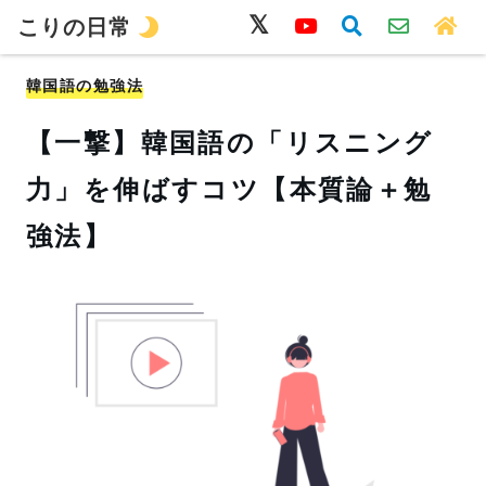
こりの日常
韓国語
旅行
留学
ワーホリ
生活
韓国語の勉強法
【一撃】韓国語の「リスニング
力」を伸ばすコツ【本質論＋勉
強法】