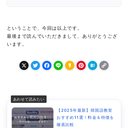
ということで、今回は以上です。
最後まで読んでいただきまして、ありがとうござ
います。
X
T
F
L
K
P
H
C
w
a
i
a
i
a
o
it
c
n
k
n
t
p
t
e
e
a
t
e
y
e
b
o
e
n
L
r
o
r
a
i
【2025年最新】韓国語教室
おすすめ11選！料金＆特徴を
o
e
n
徹底比較