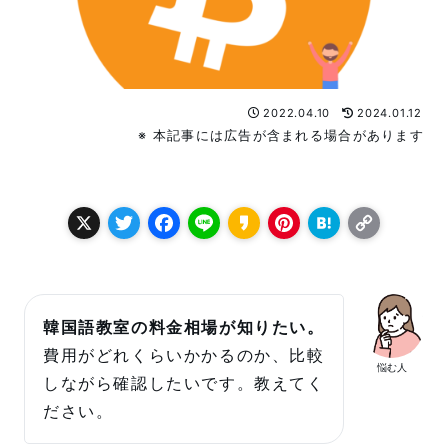
2022.04.10
2024.01.12
※ 本記事には広告が含まれる場合があります
X
T
F
L
K
P
H
C
w
a
i
a
i
a
o
it
c
n
k
n
t
p
t
e
e
a
t
e
y
韓国語教室の料金相場が知りたい。
e
b
o
e
n
L
費用がどれくらいかかるのか、比較
悩む人
r
o
r
a
i
しながら確認したいです。教えてく
o
e
n
ださい。