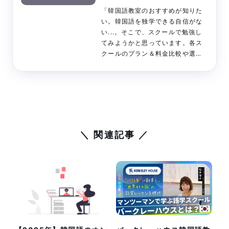
k
s
k
「韓国語教室のおすすめが知りた
t
い。韓国語を独学できる自信がな
い...。そこで、スクールで勉強し
てみようかと思っています。各ス
クールのプラン＆料金比較や選び
方を教えてください。」←こうい
った疑問に答えます。韓国語教室
のおすすめ11選｜比較ランキング
／韓国語教室の失敗しない選び方
／韓国語教室に通いつつ、実践す
べきこと／韓国語教室のよくある
質問をまとめました。韓国語教室
＼ 関連記事 ／
をお探しの方は是非です。