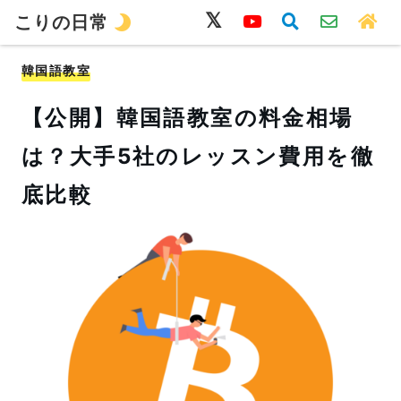
こりの日常
韓国語
旅行
留学
ワーホリ
生活
韓国語教室
【公開】韓国語教室の料金相場
は？大手5社のレッスン費用を徹
底比較