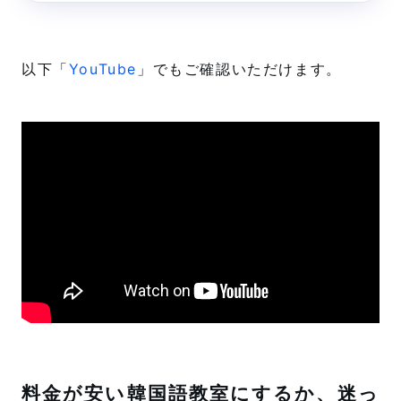
です。先日に「K Village」の体験
レッスンを受講しました。スクー
ルの様子をお伝えします。本記事
のもくじは以下のとおり。 本記事
以下「
YouTube
」でもご確認いただけます。
の内容 １．K Village（ケービレ
ッジ）ってどんな韓国語教室？ ...
料金が安い韓国語教室にするか、迷っ