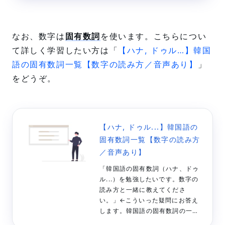
えてください。こんにちは、こり
（@kore_creator）です。上記の
疑問にお答えします(^^)🔽 人数
（〜人・〜名）を表すハングル1
なお、数字は
固有数詞
を使います。こちらについ
人、2人、3人、4人、5人…のよう
て詳しく学習したい方は「
【ハナ, ドゥル…】韓国
に、人数を表す韓国語をまと...
語の固有数詞一覧【数字の読み方／音声あり】
」
をどうぞ。
【ハナ, ドゥル...】韓国語の
固有数詞一覧【数字の読み方
／音声あり】
「韓国語の固有数詞（ハナ、ドゥ
ル...）を勉強したいです。数字の
読み方と一緒に教えてくださ
い。」←こういった疑問にお答え
します。韓国語の固有数詞の一覧
（1〜99）をまとめました。数字の