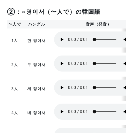
②：~명이서（〜人で）の韓国語
〜人で
ハングル
音声（発音）
1人
한 명이서
2人
두 명이서
3人
세 명이서
4人
네 명이서