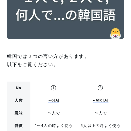
韓国では２つの言い方があります。
以下をご覧ください。
No
①
②
人数
~이서
~명이서
意味
〜人で
〜人で
特徴
1〜4人の時よく使う
5人以上の時よく使う