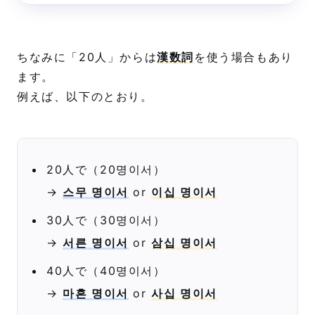
読み方や音声も用意しているの
で、ぜひ勉強にご活用ください。
ちなみに「20人」からは
漢数詞
を使う場合もあり
ます。
例えば、以下のとおり。
20人で（20명이서）
→
스무 명이서
or
이십 명이서
30人で（30명이서）
→
서른 명이서
or
삼십 명이서
40人で（40명이서）
→
마흔 명이서
or
사십 명이서