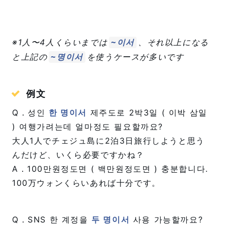
※1人〜4人くらいまでは
、それ以上になる
~이서
と上記の
を使うケースが多いです
~명이서
例文
Q．성인
한 명이서
제주도로 2박3일 ( 이박 삼일
) 여행가려는데 얼마정도 필요할까요?
大人1人でチェジュ島に2泊3日旅行しようと思う
んだけど、いくら必要ですかね？
A．100만원정도면 ( 백만원정도면 ) 충분합니다.
100万ウォンくらいあれば十分です。
Q．SNS 한 계정을
두 명이서
사용 가능할까요?