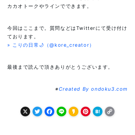
カカオトークやラインでできます。
今回はここまで。質問などはTwitterにて受け付け
ております。
» こりの日常🌙（@kore_creator）
最後まで読んで頂きありがとうございます。
※
Created By ondoku3.com
X
T
F
L
K
P
H
C
w
a
i
a
i
a
o
it
c
n
k
n
t
p