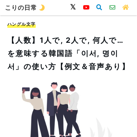
こりの日常
韓国語
旅行
留学
ワーホリ
生活
ハングル文字
【人数】1人で, 2人で, 何人で…
を意味する韓国語「이서, 명이
서」の使い方【例文＆音声あり】