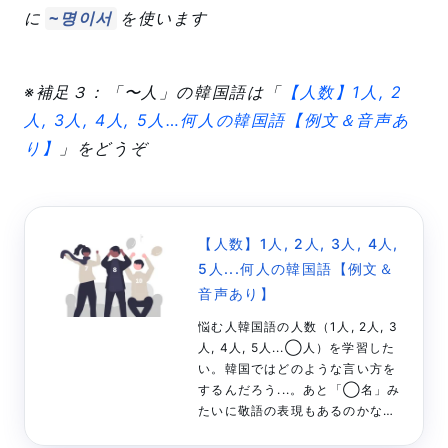
に
を使います
~명이서
※補足３：「〜人」の韓国語は「
【人数】1人, 2
人, 3人, 4人, 5人…何人の韓国語【例文＆音声あ
り】
」をどうぞ
【人数】1人, 2人, 3人, 4人,
5人...何人の韓国語【例文＆
音声あり】
悩む人韓国語の人数（1人, 2人, 3
人, 4人, 5人...◯人）を学習した
い。韓国ではどのような言い方を
するんだろう...。あと「◯名」み
たいに敬語の表現もあるのかな？
例文や音声（発音）も合わせて教