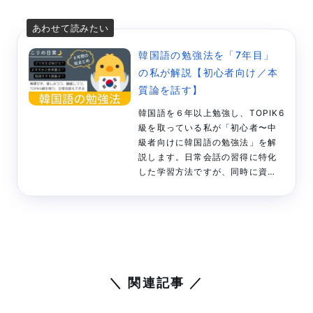
t
e
e
a
t
e
y
e
b
o
e
n
L
r
o
r
a
i
韓国語の勉強法を「7年目」
の私が解説【初心者向け／本
o
e
n
質論を話す】
k
s
k
韓国語を６年以上勉強し、TOPIK6
t
級を取っている私が「初心者〜中
級者向けに韓国語の勉強法」を解
説します。日常会話の習得に特化
した学習方法ですが、同時に資格
勉強にもなるので一石二鳥です。
過去６年間の経験やノウハウを全
て詰め込みました。ぜひご参考く
ださい。
＼ 関連記事 ／