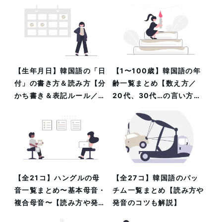
【生年月日】韓国語の「日
【1〜100歳】韓国語の年
付」の書き方＆読み方【分
齢一覧まとめ【数え方／
かち書き＆表記ルール／音
20代、30代…の言い方
声あり】
も】
【全21コ】ハングルの母
【全27コ】韓国語のパッ
音一覧まとめ〜基本母音・
チム一覧まとめ【読み方や
複合母音〜【読み方や発音
発音のコツも解説】
のコツも解説】