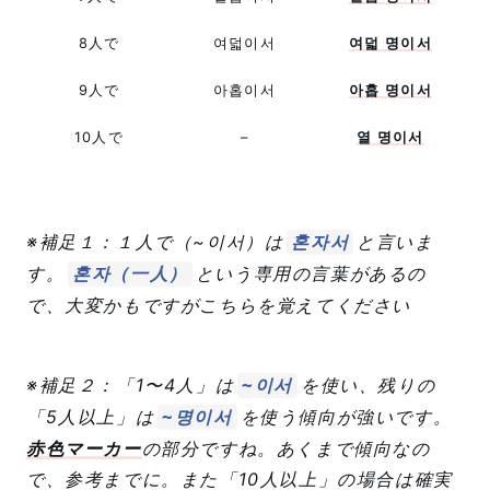
8人で
여덟이서
여덟 명이서
9人で
아홉이서
아홉 명이서
10人で
–
열 명이서
※補足１：１人で（~이서）は
と言いま
혼자서
す。
という専用の言葉があるの
혼자（一人）
で、大変かもですがこちらを覚えてください
※補足２：「1〜4人」は
を使い、残りの
~이서
「5人以上」は
を使う傾向が強いです。
~명이서
赤色マーカー
の部分ですね。あくまで傾向なの
で、参考までに。また「
10人以上」の場合は確実