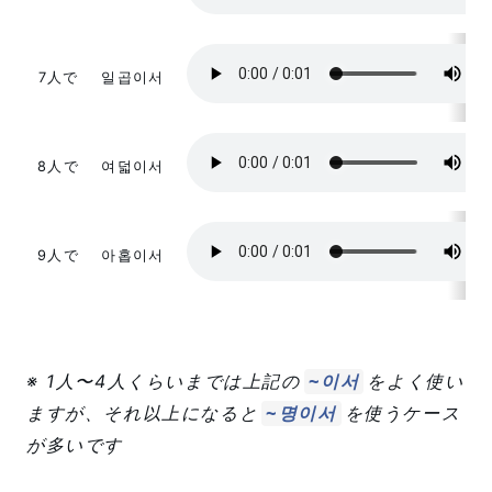
7人で
일곱이서
8人で
여덟이서
9人で
아홉이서
※ 1人〜4人くらいまでは上記の
をよく使い
~이서
ますが、それ以上になると
を使うケース
~명이서
が多いです