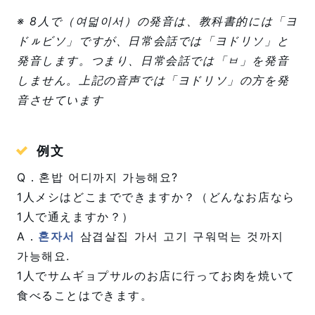
※ 8人で（여덟이서）の発音は、教科書的には「ヨ
ドㇽビソ」ですが、日常会話では「ヨドリソ」と
発音します。つまり、日常会話では「ㅂ」を発音
しません。上記の音声では「ヨドリソ」の方を発
音させています
例文
Q．혼밥 어디까지 가능해요?
1人メシはどこまでできますか？（どんなお店なら
1人で通えますか？）
A．
혼자서
삼겹살집 가서 고기 구워먹는 것까지
가능해요.
1人でサムギョプサルのお店に行ってお肉を焼いて
食べることはできます。