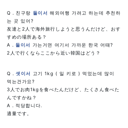
Q．친구랑
둘이서
해외여행 가려고 하는데 추천하
는 곳 있어?
友達と2人で海外旅行しようと思うんだけど、おす
すめの場所ある？
A．
둘이서
가는거면 여기서 가까운 한국 어때?
2人で行くならここから近い韓国はどう？
Q．
셋이서
고기 1kg ( 일 키로 ) 먹었는데 많이
먹는건가요?
3人でお肉1kgを食べたんだけど、たくさん食べた
んですかね？
A．적당합니다.
適量です。