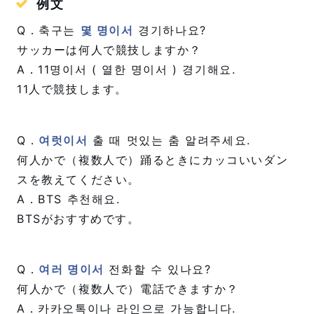
例文
Q．축구는
몇 명이서
경기하나요?
サッカーは何人で競技しますか？
A．11명이서 ( 열한 명이서 ) 경기해요.
11人で競技します。
Q．
여럿이서
출 때 멋있는 춤 알려주세요.
何人かで（複数人で）踊るときにカッコいいダン
スを教えてください。
A．BTS 추천해요.
BTSがおすすめです。
Q．
여러 명이서
전화할 수 있나요?
何人かで（複数人で）電話できますか？
A．카카오톡이나 라인으로 가능합니다.