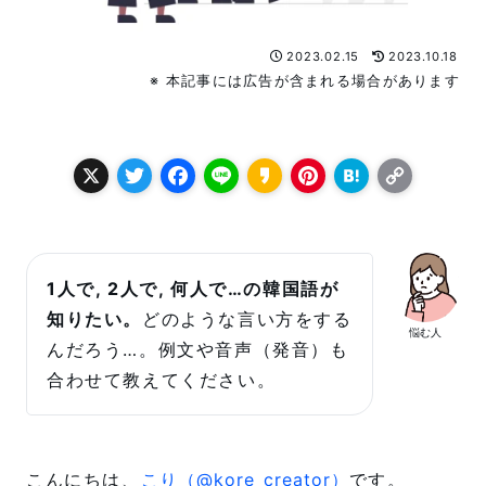
2023.02.15
2023.10.18
※ 本記事には広告が含まれる場合があります
X
T
F
L
K
P
H
C
w
a
i
a
i
a
o
it
c
n
k
n
t
p
t
e
e
a
t
e
y
1人で, 2人で, 何人で…の韓国語が
e
b
o
e
n
L
知りたい。
どのような言い方をする
悩む人
r
o
r
a
i
んだろう…。例文や音声（発音）も
o
e
n
合わせて教えてください。
k
s
k
t
こんにちは、
こり（@kore_creator）
です。