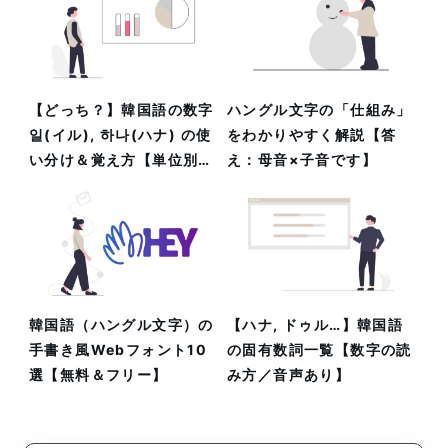
【どっち？】韓国語の数字
ハングル文字の「仕組み」
일(イル), 하나(ハナ) の使
をわかりやすく解説【答
い分け＆覚え方【単位別／
え：母音×子音です】
発音あり】
韓国語（ハングル文字）の
【ハナ, ドゥル…】韓国語
手書き風Webフォント10
の固有数詞一覧【数字の読
選【無料＆フリー】
み方／音声あり】