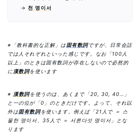
→
천 명이서
※「教科書的な正解」は
固有数詞
ですが、日常会話
では人それぞれといった感じです。なお「100人
以上」のときは固有数詞が存在しないので必然的
に
漢数詞
を使います
※
漢数詞
を使うのは、あくまで「20, 30, 40…」
と一の位が「0」のときだけです。よって、それ以
外は
固有数詞
を使います。例えば「21人で ＝ 스
물한 명이서、35人で ＝ 서른다섯 명이서」とな
ります