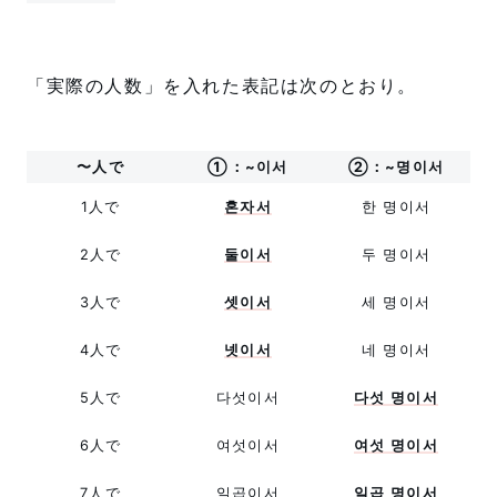
「実際の人数」を入れた表記は次のとおり。
〜人で
①：
~이서
②：~명이서
1人で
혼자서
한 명이서
2人で
둘이서
두 명이서
3人で
셋이서
세 명이서
4人で
넷이서
네 명이서
5人で
다섯이서
다섯 명이서
6人で
여섯이서
여섯 명이서
7人で
일곱이서
일곱 명이서