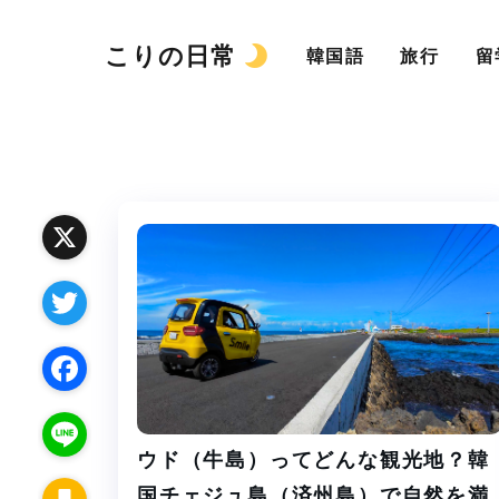
こりの日常
韓国語
旅行
留
X
T
w
F
i
ウド（牛島）ってどんな観光地？韓
a
L
t
国チェジュ島（済州島）で自然を満