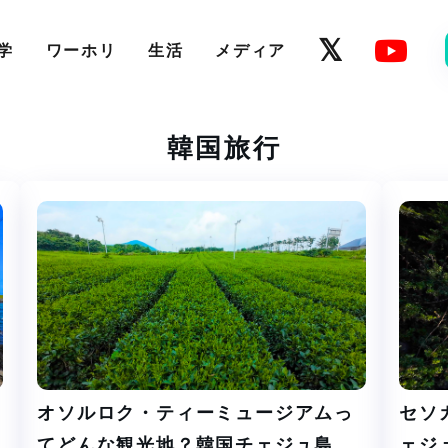
学
ワーホリ
生活
メディア
韓国旅行
オソルロク・ティーミュージアムっ
セソ
てどんな観光地？韓国チェジュ島
ェジ