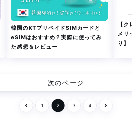
【ク
韓国のKTプリペイドSIMカードと
メリ
eSIMはおすすめ？実際に使ってみ
り】
た感想＆レビュー
次のページ
前へ
次へ
1
2
3
4