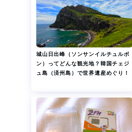
n
k
城山日出峰（ソンサンイルチュルボ
ン）ってどんな観光地？韓国チェジ
ュ島（済州島）で世界遺産めぐり！