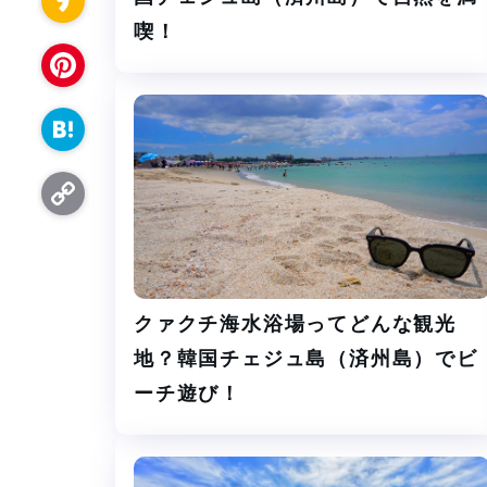
c
i
t
喫！
K
e
n
e
a
b
P
e
r
k
o
i
H
a
o
n
a
o
k
C
t
t
o
e
e
クァクチ海水浴場ってどんな観光
p
r
n
地？韓国チェジュ島（済州島）でビ
y
e
ーチ遊び！
a
L
s
i
t