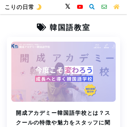
こりの日常
韓国語
旅行
留学
ワーホリ
生活
韓国語教室
開成アカデミー韓国語学校とは？ス
クールの特徴や魅力をスタッフに聞