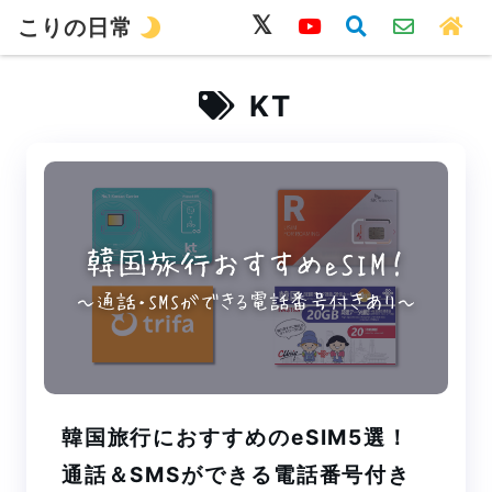
こりの日常
韓国語
旅行
留学
ワーホリ
生活
KT
韓国旅行におすすめのeSIM5選！
通話＆SMSができる電話番号付き