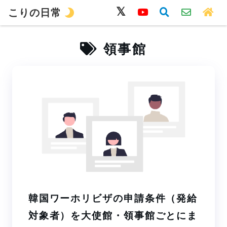
こりの日常
韓国語
旅行
留学
ワーホリ
生活
領事館
韓国ワーホリビザの申請条件（発給
対象者）を大使館・領事館ごとにま