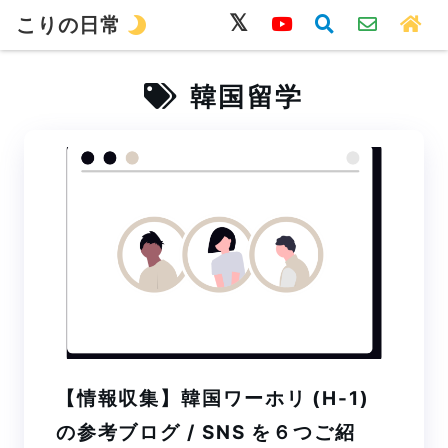
こりの日常
韓国語
旅行
留学
ワーホリ
生活
韓国留学
【情報収集】韓国ワーホリ (H-1)
の参考ブログ / SNS を６つご紹