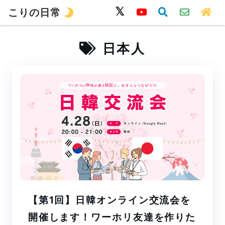
こりの日常
韓国語
旅行
留学
ワーホリ
生活
日本人
【第1回】日韓オンライン交流会を
開催します！ワーホリ友達を作りた