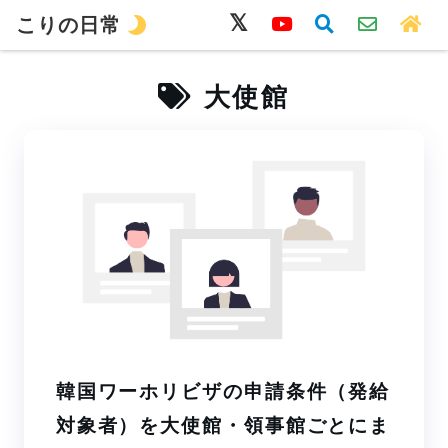
こりの日常
韓国語
旅行
留学
ワーホリ
生活
大使館
韓国ワーホリビザの申請条件（発給
対象者）を大使館・領事館ごとにま