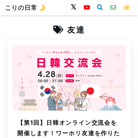
こりの日常
韓国語
旅行
留学
ワーホリ
生活
友達
【第1回】日韓オンライン交流会を
開催します！ワーホリ友達を作りた