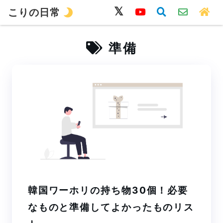
こりの日常
韓国語
旅行
留学
ワーホリ
生活
準備
韓国ワーホリの持ち物30個！必要
なものと準備してよかったものリス