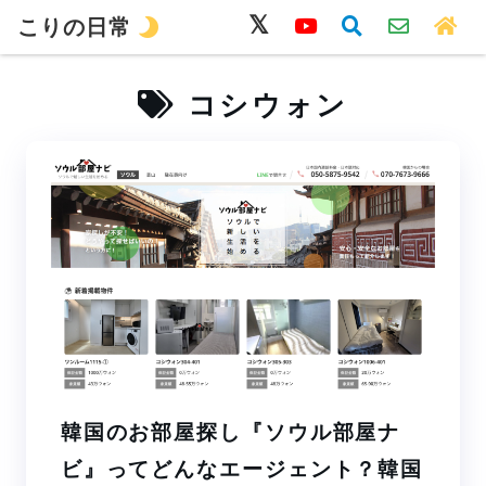
こりの日常
韓国語
旅行
留学
ワーホリ
生活
コシウォン
韓国のお部屋探し『ソウル部屋ナ
ビ』ってどんなエージェント？韓国