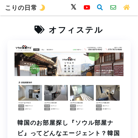
こりの日常
韓国語
旅行
留学
ワーホリ
生活
オフィステル
韓国のお部屋探し『ソウル部屋ナ
ビ』ってどんなエージェント？韓国