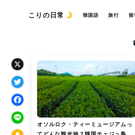
こりの日常
韓国語
旅行
留
X
T
w
F
i
オソルロク・ティーミュージアムっ
a
L
t
てどんな観光地？韓国チェジュ島