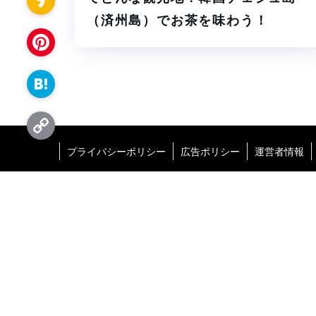
c
i
t
（済州島）でお茶を味わう！
K
e
n
e
a
b
P
e
r
k
o
i
H
a
o
n
a
o
k
プライバシーポリシー
広告ポリシー
運営者情報
C
t
t
o
e
e
p
r
n
y
e
a
L
s
i
t